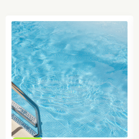
👥 0 / 15
CORE - SOLARES
ZONA: SOLARES - ACTIVITY
MONITOR: WONDY
🕒 12:00 / 12:45
SOL - AGUA(ADULTOS)
👥 0 / 16
AQUAGYM - SOLARES
ZONA: SOLARES - ACT. PISCINA
MONITOR: AINHOA
🕒 17:30 / 18:15
SOL - CARDIO
👥 0 / 10
BIKE VIRTUAL - SOLARES
ZONA: SOLARES - CICLO
MONITOR: CICLO
🕒 18:30 / 19:15
SOL - TONO