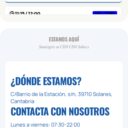
🕒 11:15 / 12:00
SOL - TONO
👥 0 / 16
CROSS TRAINING - SOLARES
ZONA: SOLARES - ACTIVITY
ESTAMOS AQUÍ
MONITOR: OSCAR
Sumérgete en CDO CDO Solares
🕒 18:15 / 19:00
SOL - DANCE
👥 0 / 20
DANCE VIRTUAL - SOLARES
¿DÓNDE ESTAMOS?
ZONA: SOLARES - CORPORE
MONITOR: VIRTUAL
C/Barrio de la Estación, s/n, 39710 Solares,
🕒 18:30 / 19:15
Cantabria
SOL - TONO
CONTACTA CON
NOSOTROS
👥 0 / 20
TOTAL BODY - SOLARES
ZONA: SOLARES - ACTIVIDADES
Lunes a viernes: 07:30-22:00
MONITOR: OSCAR