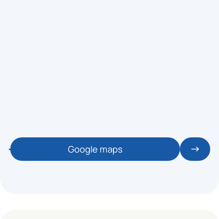
MONITOR: RUBEN
TUE 11
🕒 07:45 / 08:15
SOL - CARDIO
👥 0 / 10
BIKE VIRTUAL - SOLARES
ZONA: SOLARES - CICLO
MONITOR: CICLO
🕒 09:15 / 10:00
SOL - TONO
Google maps
👥 0 / 20
TOTAL BODY - SOLARES
ZONA: SOLARES - ACTIVITY
MONITOR: MARCOS
🕒 09:15 / 10:00
SOL - DANCE