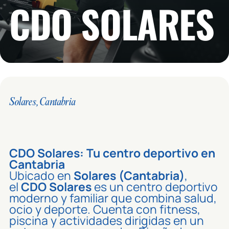
CDO SOLARES
Solares, Cantabria
CDO Solares: Tu centro deportivo en
Cantabria
Ubicado en
Solares (Cantabria)
,
el
CDO Solares
es un centro deportivo
moderno y familiar que combina salud,
ocio y deporte. Cuenta con fitness,
piscina y actividades dirigidas en un