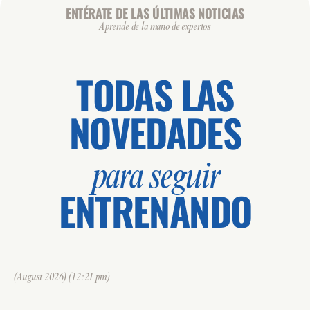
👥 0 / 20
ENTÉRATE DE LAS ÚLTIMAS NOTICIAS
DANCE VIRTUAL - SOLARES
Aprende de la mano de expertos
ZONA: SOLARES - CORPORE
MONITOR: VIRTUAL
TODAS LAS
🕒 10:00 / 10:45
SOL - BODY MIND
NOVEDADES
👥 0 / 27
PILATES - SOLARES
ZONA: SOLARES - ACTIVITY
MONITOR: WONDY
para seguir
ENTRENANDO
🕒 10:45 / 11:30
SOL - CARDIO
👥 0 / 28
BIKE - SOLARES
ZONA: SOLARES - CICLO
MONITOR: OSCAR
(August 2026)(12:21 pm)
🕒 11:30 / 12:00
SOL - TONO