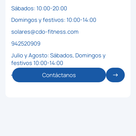
Sábados: 10:00-20:00
🕒 19:15 / 19:45
SOL - TONO
Domingos y festivos: 10:00-14:00
👥 0 / 15
solares@cdo-fitness.com
FITBOX - SOLARES
ZONA: SOLARES - CORPORE
942520909
MONITOR: HECTOR
Julio y Agosto: Sábados, Domingos y
festivos 10:00-14:00
🕒 19:45 / 20:30
SOL - BODY MIND
👥 0 / 27
Contáctanos
PILATES - SOLARES
ZONA: SOLARES - ACTIVITY
MONITOR: WONDY
🕒 20:30 / 21:15
SOL - TONO
👥 0 / 20
TOTAL BODY - SOLARES
ZONA: SOLARES - ACTIVITY