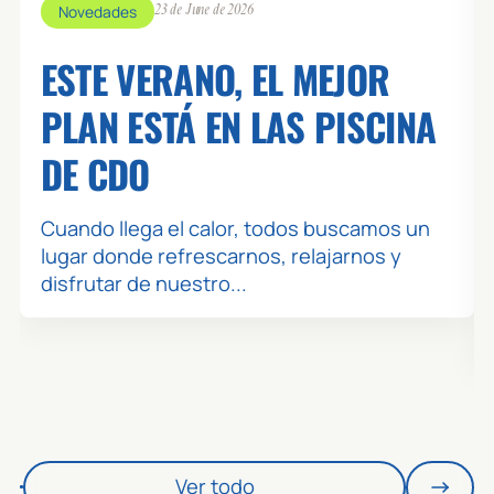
Novedades
23 de June de 2026
👥 0 / 16
CROSS TRAINING - SOLARES
ESTE VERANO, EL MEJOR
ZONA: SOLARES - ACTIVITY
MONITOR: VIRTUAL
PLAN ESTÁ EN LAS PISCINA
DE CDO
🕒 19:15 / 20:00
SOL - BODY MIND
👥 0 / 27
PILATES - SOLARES
Cuando llega el calor, todos buscamos un
ZONA: SOLARES - ACTIVITY
lugar donde refrescarnos, relajarnos y
MONITOR: WONDY
disfrutar de nuestro...
🕒 20:00 / 20:30
SOL - TONO
👥 0 / 15
FITBOX - SOLARES
ZONA: SOLARES - ACTIVITY
MONITOR: HECTOR
Ver todo