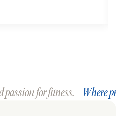

…
Hi
 passion for fitness.
Where pr