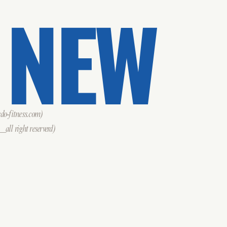
 NEW
o-fitness.com)
all right reserverd)