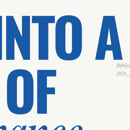
INTO A
 OF
(Info@cd
(2026___