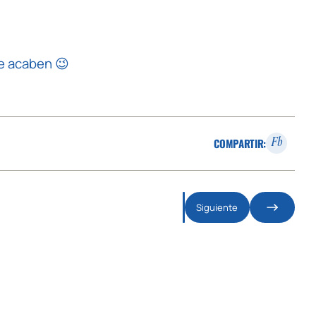
se acaben 😉
COMPARTIR:
Fb
Siguiente