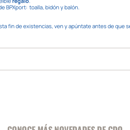
reíble
regalo
.
 BPXport: toalla, bidón y balón.
hasta fin de existencias, ven y apúntate antes de que 
CONOCE MÁS NOVEDADES DE CDO