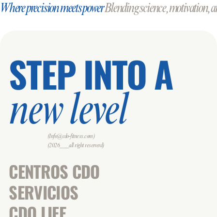
Where precision meets power
Blending science, motivation, an
STEP INTO A
new level
(Info@cdo-fitness.com)
(2026___all right reserverd)
CENTROS CDO
SERVICIOS
CDO LIFE