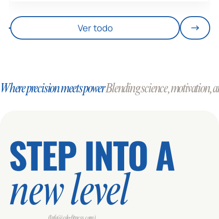
Ver todo
Where precision meets power
Blending science, motivation, an
STEP INTO A
new level
(Info@cdo-fitness.com)