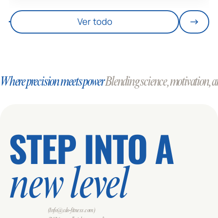
Ver todo
Where precision meets power
Blending science, motivation, an
STEP INTO A
new level
(Info@cdo-fitness.com)