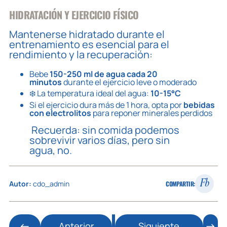
HIDRATACIÓN Y EJERCICIO FÍSICO
Mantenerse hidratado durante el
entrenamiento es esencial para el
rendimiento y la recuperación:
Bebe
150-250 ml de agua cada 20
minutos
durante el ejercicio leve o moderado
❄️ La temperatura ideal del agua:
10-15°C
Si el ejercicio dura más de 1 hora, opta por
bebidas
con electrolitos
para reponer minerales perdidos
Recuerda: sin comida podemos
sobrevivir varios días, pero sin
agua, no.
Fb
Autor:
cdo_admin
COMPARTIR:
Anterior
Siguiente