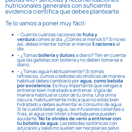
nutricionales generales con suficiente
evidencia científica que debes plantearte.
Te lo vamos a poner muy fácil:
– Cuenta cuántas raciones de
fruta y
verdura
comes al día. ¿Comes al menos 5? Si no es
así, debes intentar tomar al menos
5 raciones
al
día.
– ¿Tomas
bollería y dulces
a diario? Ten en cuenta
que las galletas son bollería y no deben tomarse a
diario.
– ¿Tomas agua habitualmente? Si tomas
refrescos, zumos o bebidas alcohólicas de manera
habitual debes cambiarlo por
agua, como bebida
por excelencia
. Es muy importante que vengas a
entrenar bien hidratado a entrenar. Vigila de
manera habitual el color de tu orina. Una orina
oscura, habitualmente indica que no estás bien
hidratado y debes aumentar el consumo de agua.
Si te cuesta beber agua, las infusiones calientes o
frías, el agua con limón o hierbabuena pueden
ayudarte.
No te olvides de venir a entrenar con
tu botella de agua
. Las bebidas isotónicas con
azúcares y sales no suelen ser necesarias salvo