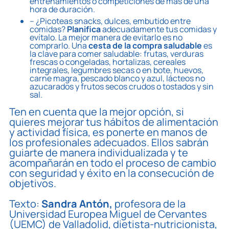
entrenamientos o competiciones de más de una
hora de duración.
– ¿Picoteas snacks, dulces, embutido entre
comidas?
Planifica
adecuadamente tus comidas y
evítalo. La mejor manera de evitarlo es no
comprarlo. Una
cesta de la compra saludable
es
la clave para comer saludable: frutas, verduras
frescas o congeladas, hortalizas, cereales
integrales, legumbres secas o en bote, huevos,
carne magra, pescado blanco y azul, lácteos no
azucarados y frutos secos crudos o tostados y sin
sal.
Ten en cuenta que la mejor opción, si
quieres mejorar tus hábitos de alimentación
y actividad física, es ponerte en manos de
los profesionales adecuados. Ellos sabrán
guiarte de manera individualizada y te
acompañarán en todo el proceso de cambio
con seguridad y éxito en la consecución de
objetivos.
Texto:
Sandra Antón,
profesora de la
Universidad Europea Miguel de Cervantes
(UEMC) de Valladolid, dietista-nutricionista,