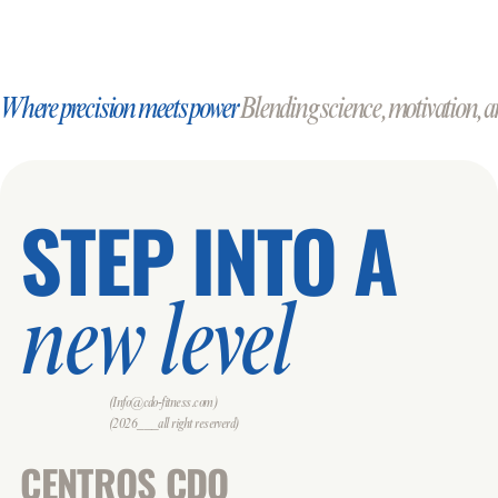
Where precision meets power
Blending science, motivation, an
STEP INTO A
new level
(Info@cdo-fitness.com)
(2026___all right reserverd)
CENTROS CDO