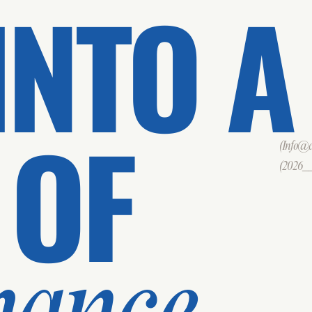
INTO A
 OF
(Info@cd
(2026___