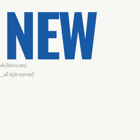
 NEW
o-fitness.com)
all right reserverd)