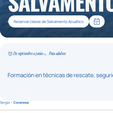
SALVAMENT
Reservar classe de Salvamento Acuático
De septiembre a junio
Para adultos
Formación en técnicas de rescate, segurid
Sergio –
Covaresa