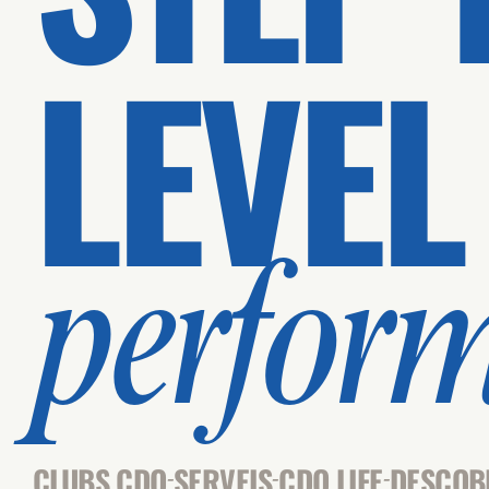
LEVEL
perfor
CLUBS CDO
SERVEIS
CDO LIFE
DESCOB
-
-
-