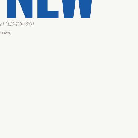
om)
(123-456-7890)
erverd)