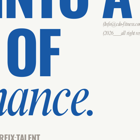
 OF
(Info@cdo-fitness.c
(2026___all right res
mance.
REIX
TALENT
-