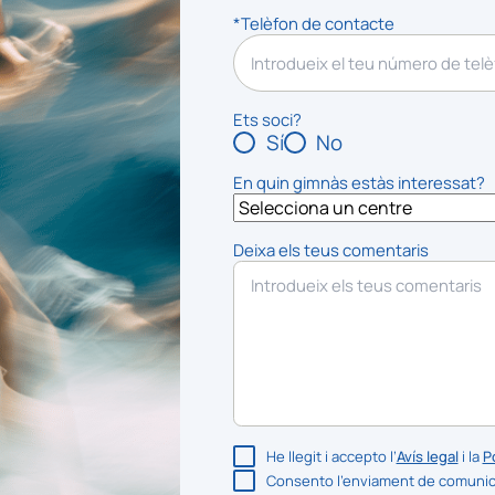
*Telèfon de contacte
Ets soci?
Sí
No
En quin gimnàs estàs interessat?
Deixa els teus comentaris
He llegit i accepto l’
Avís legal
i la
Po
Consento l’enviament de comunica