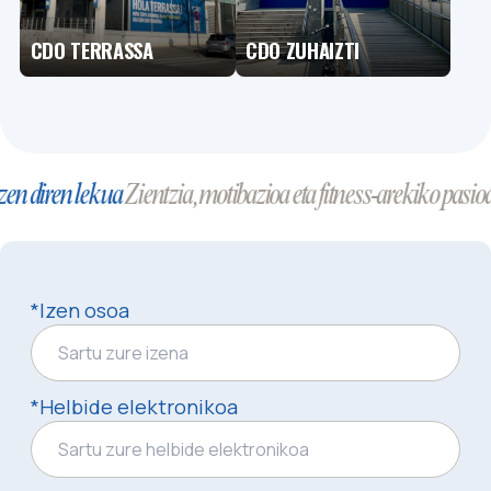
CDO TERRASSA
CDO ZUHAIZTI
 diren lekua
Zientzia, motibazioa eta fitness-arekiko pasioa u
*Izen osoa
*Helbide elektronikoa