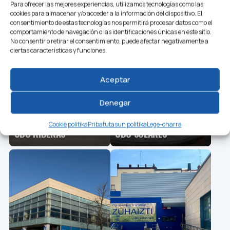
CDO PUERTO DEL
Para ofrecer las mejores experiencias, utilizamos tecnologías como las
CDO PARC DEL GARRAF
ROSARIO
cookies para almacenar y/o acceder a la información del dispositivo. El
consentimiento de estas tecnologías nos permitirá procesar datos como el
comportamiento de navegación o las identificaciones únicas en este sitio.
No consentir o retirar el consentimiento, puede afectar negativamente a
ciertas características y funciones.
Aceptar
Denegar
Cookie politika
Pribatutasun politika
Lege-oharra
CDO RIBERAS
CDO SOLARES