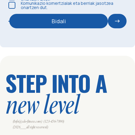
Komunikazio komertzialak eta berriak jasotzea
onartzen dut.
Bidali
STEP INTO A
new level
(Info@cdo-fitness.com)
(123-456-7890)
(2026___all right reserverd)