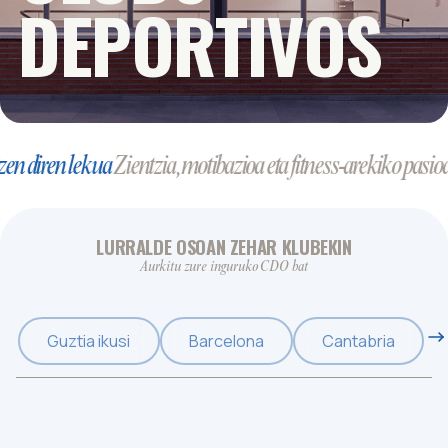
DEPORTIVOS
 diren lekua
Zientzia, motibazioa eta fitness-arekiko pasioa u
LURRALDE OSOAN ZEHAR KLUBEKIN
Aurkitu zure inguruko CDO bat
Guztia ikusi
Barcelona
Cantabria