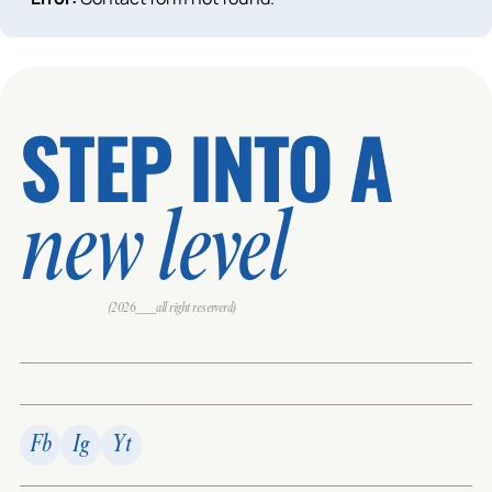
STEP INTO A
new level
(2026___all right reserverd)
Fb
Ig
Yt