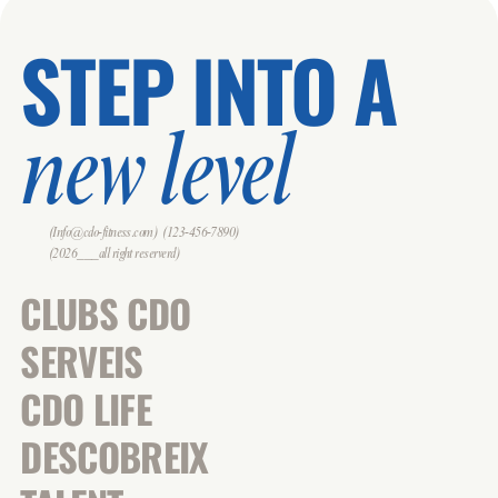
STEP INTO A
new level
(Info@cdo-fitness.com)
(123-456-7890)
(2026___all right reserverd)
CLUBS CDO
SERVEIS
CDO LIFE
DESCOBREIX