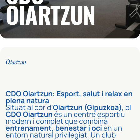
OIARTZUN
Oiartzun
CDO Oiartzun: Esport, salut i relax en
plena natura
Situat al cor d’
Oiartzun (Gipuzkoa)
, el
CDO Oiartzun
és un centre esportiu
modern i complet que combina
entrenament, benestar i oci
en un
entorn natural privilegiat. Un club