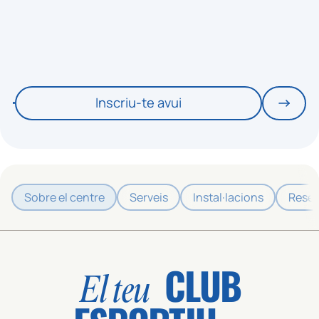
Inscriu-te avui
Sobre el centre
Serveis
Instal·lacions
Reser
CLUB
El teu