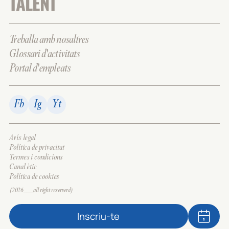
TALENT
Treballa amb nosaltres
Glossari d'activitats
Portal d'empleats
Fb
Ig
Yt
Avís legal
Política de privacitat
Termes i condicions
Canal ètic
Política de cookies
(2026___all right reserverd)
Inscriu-te