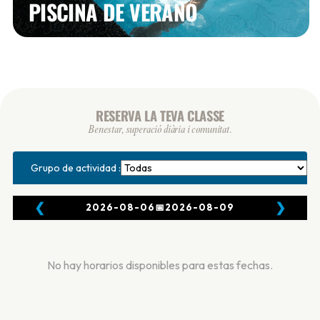
PISCINA DE VERANO
RESERVA LA TEVA CLASSE
Benestar, superació diària i comunitat.
Grupo de actividad :
❮
❯
2026-08-06
📅
2026-08-09
No hay horarios disponibles para estas fechas.