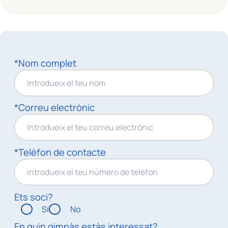
*Nom complet
*Correu electrònic
*Telèfon de contacte
Ets soci?
Sí
No
En quin gimnàs estàs interessat?