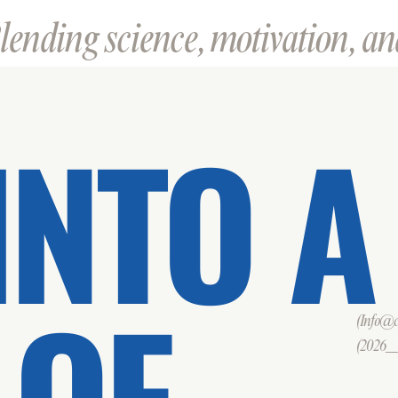
ending science, motivation, and
INTO A
 OF
(Info@cd
(2026___