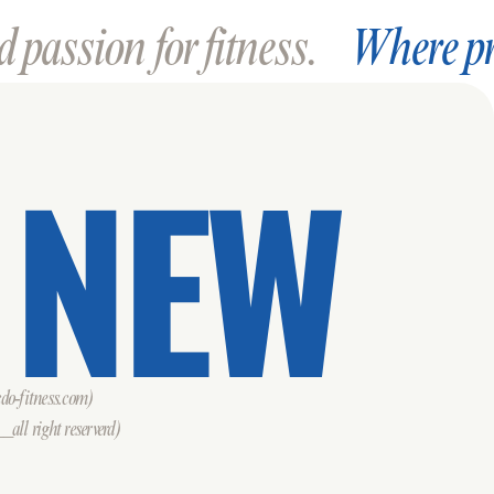
 passion for fitness.
Where pr
 NEW
o-fitness.com)
all right reserverd)