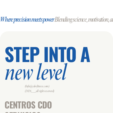
Where precision meets power
Blending science, motivation, an
STEP INTO A
new level
(Info@cdo-fitness.com)
(2026___all right reserverd)
CENTROS CDO