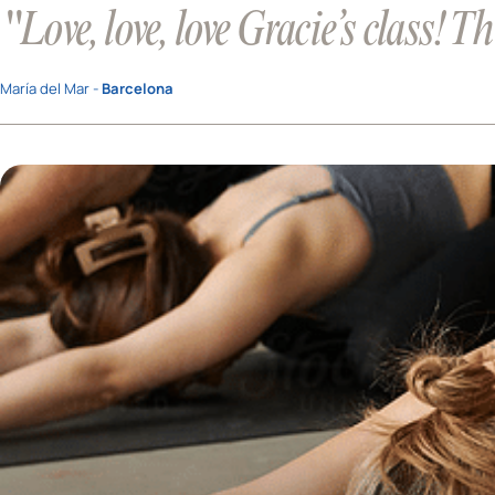
"Love, love, love Gracie’s class! Th
María del Mar -
Barcelona