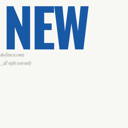
 NEW
o-fitness.com)
all right reserverd)