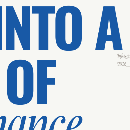
INTO A
 OF
(Info@cd
(2026___
mance.