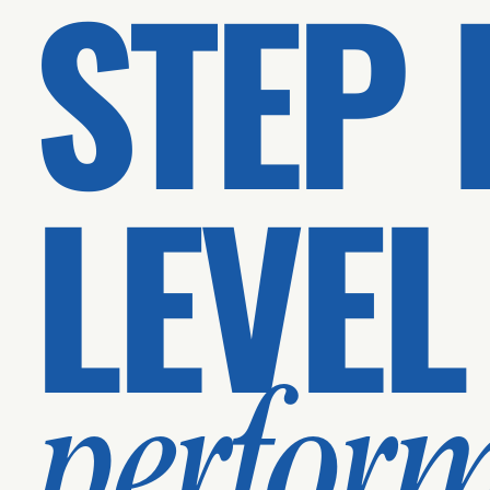
STEP 
LEVEL
perfor