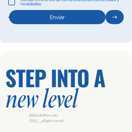
novedades.
Enviar
STEP INTO A
new level
(Info@cdo-fitness.com)
(2026___all right reserverd)