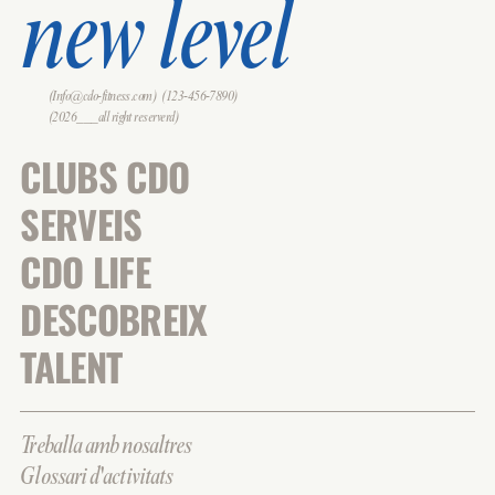
new level
(Info@cdo-fitness.com)
(123-456-7890)
(2026___all right reserverd)
CLUBS CDO
SERVEIS
CDO LIFE
DESCOBREIX
TALENT
Treballa amb nosaltres
Glossari d'activitats