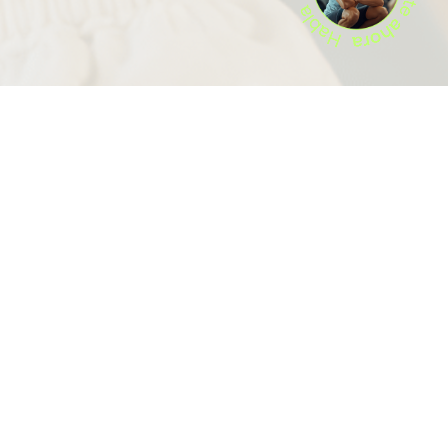
 NEW
om)
(123-456-7890)
erverd)