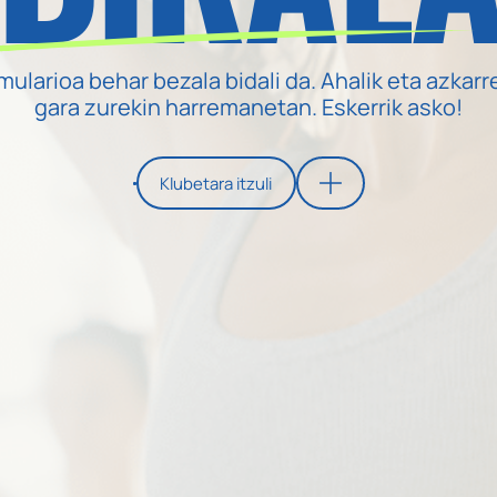
mularioa behar bezala bidali da. Ahalik eta azkarre
gara zurekin harremanetan. Eskerrik asko!
Klubetara itzuli