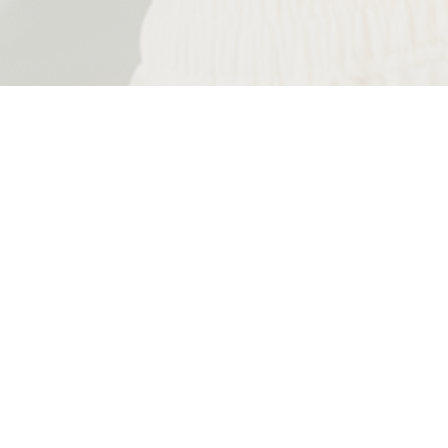
INTO A
(Info@cdo-fitness.c
(2026___all right res