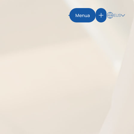
Menua
EUS