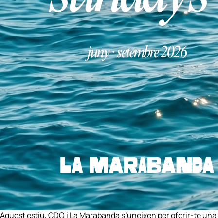
Aquest estiu, CDO i La Marabanda s’uneixen per oferir-te una