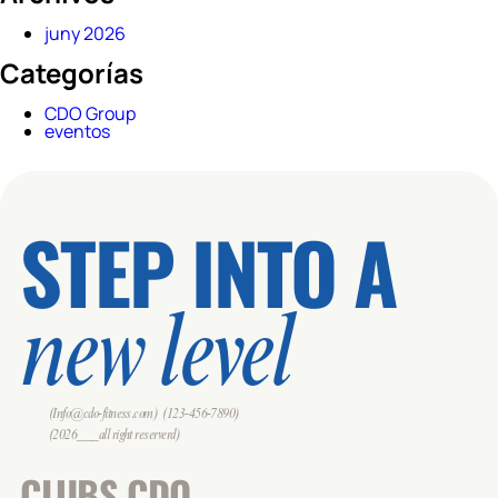
juny 2026
Categorías
CDO Group
eventos
STEP INTO A
new level
(Info@cdo-fitness.com)
(123-456-7890)
(2026___all right reserverd)
CLUBS CDO