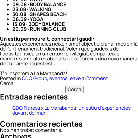
09.08 · BODY BALANCE
23.08 · WALKING
30.08 · SHAPES BEACH
06.09 · YOGA
13.09 · BODY BALANCE
20.09 · RUNNING CLUB
Un estiu per moure’t, connectar i gaudir
Aquestes experiències neixen amb l’objectiu d’anar més enllà
de l’entrenament tradicional. Volem que gaudeixis de
l’activitat física en un entorn privilegiat, comparteixis
moments amb altres abonats i descobreixis una nova manera
de cuidar-te aquest estiu.
T’hi esperem a La Marabanda!
on
Posted in
CDO Group
,
eventos
Leave a Comment
CDO
Cerca
Fitness
Cerca
x
Entradas recientes
La
Marabanda:
un
CDO Fitness x La Marabanda: un estiu d’experiències
estiu
davant del mar
d’experièncie
Comentarios recientes
davant
del
No s'han trobat comentaris.
mar
Archivos