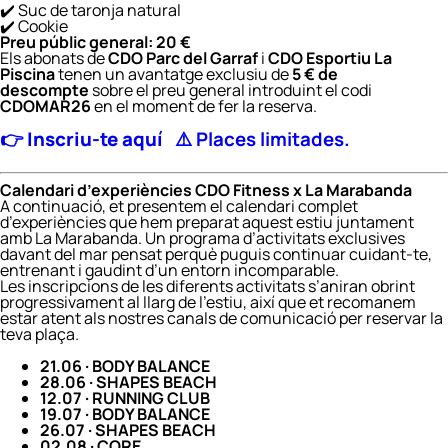
✔️ Suc de taronja natural
✔️ Cookie
Preu públic general: 20 €
Els abonats de
CDO Parc del Garraf
i
CDO Esportiu La
Piscina
tenen un avantatge exclusiu de
5 € de
descompte
sobre el preu general introduint el codi
CDOMAR26
en el moment de fer la reserva.
👉
Inscriu-te aquí
⚠️ Places limitades.
Calendari d’experiències CDO Fitness x La Marabanda
A continuació, et presentem el calendari complet
d’experiències que hem preparat aquest estiu juntament
amb La Marabanda. Un programa d’activitats exclusives
davant del mar pensat perquè puguis continuar cuidant-te,
entrenant i gaudint d’un entorn incomparable.
Les inscripcions de les diferents activitats s’aniran obrint
progressivament al llarg de l’estiu, així que et recomanem
estar atent als nostres canals de comunicació per reservar la
teva plaça.
21.06 · BODY BALANCE
28.06 · SHAPES BEACH
12.07 · RUNNING CLUB
19.07 · BODY BALANCE
26.07 · SHAPES BEACH
02.08 · CORE