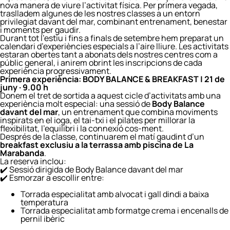
nova manera de viure l’activitat física. Per primera vegada,
traslladem algunes de les nostres classes a un entorn
privilegiat davant del mar, combinant entrenament, benestar
i moments per gaudir.
Durant tot l’estiu i fins a finals de setembre hem preparat un
calendari d’experiències especials a l’aire lliure. Les activitats
estaran obertes tant a abonats dels nostres centres com a
públic general, i anirem obrint les inscripcions de cada
experiència progressivament.
Primera experiència: BODY BALANCE & BREAKFAST | 21 de
juny · 9.00 h
Donem el tret de sortida a aquest cicle d’activitats amb una
experiència molt especial: una sessió de
Body Balance
davant del mar
, un entrenament que combina moviments
inspirats en el ioga, el tai-txi i el pilates per millorar la
flexibilitat, l’equilibri i la connexió cos-ment.
Després de la classe, continuarem el matí gaudint d’un
breakfast exclusiu a la terrassa amb piscina de La
Marabanda
.
La reserva inclou:
✔️ Sessió dirigida de Body Balance davant del mar
✔️ Esmorzar a escollir entre:
Torrada especialitat amb alvocat i gall dindi a baixa
temperatura
Torrada especialitat amb formatge crema i encenalls de
pernil ibèric