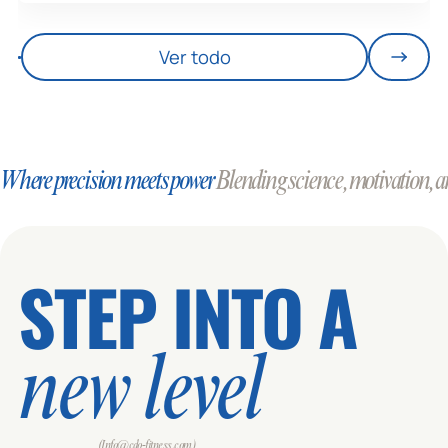
Ver todo
Where precision meets power
Blending science, motivation, an
STEP INTO A
new level
(Info@cdo-fitness.com)