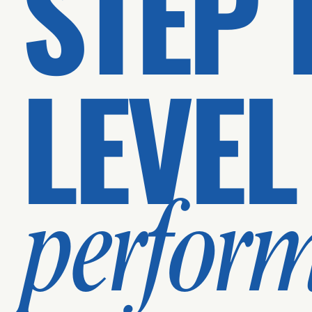
STEP 
LEVEL
perfor