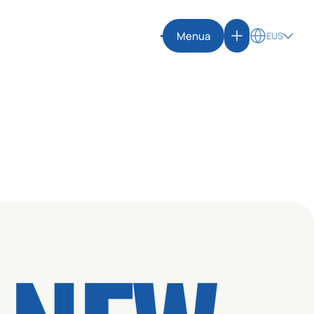
Menua
EUS