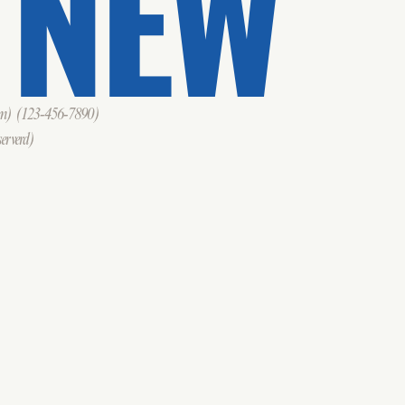
 NEW
om)
(123-456-7890)
erverd)