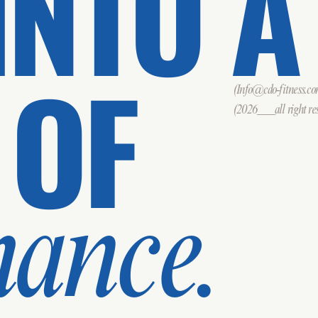
INTO A
 OF
(Info@cdo-fitness.c
(2026___all right res
mance.