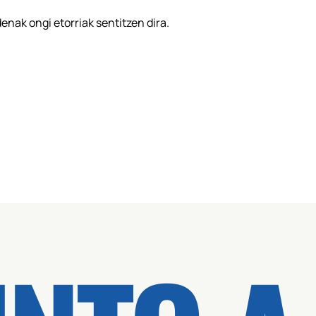
enak ongi etorriak sentitzen dira.