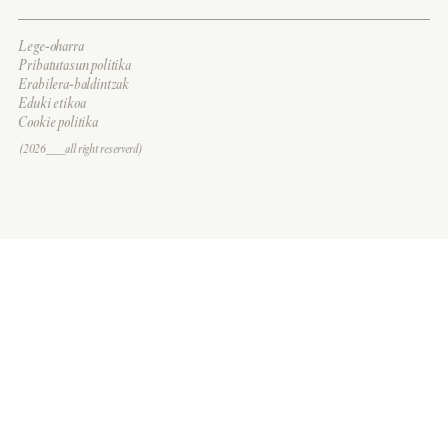
Lege-oharra
Pribatutasun politika
Erabilera-baldintzak
Eduki etikoa
Cookie politika
(2026___all right reserverd)