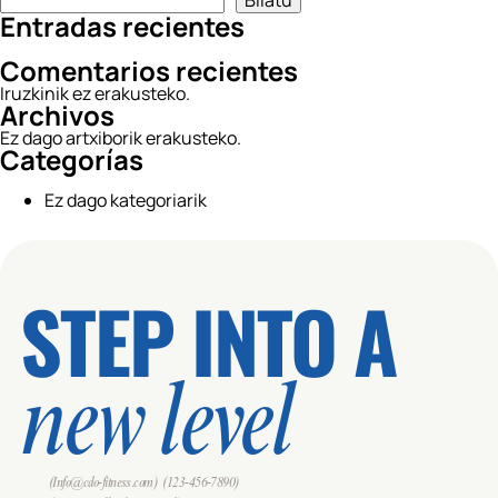
Bilatu
Entradas recientes
Comentarios recientes
Iruzkinik ez erakusteko.
Archivos
Ez dago artxiborik erakusteko.
Categorías
Ez dago kategoriarik
STEP INTO A
new level
(Info@cdo-fitness.com)
(123-456-7890)