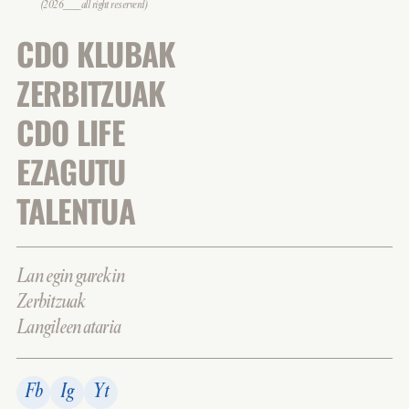
(2026___all right reserverd)
CDO KLUBAK
ZERBITZUAK
CDO LIFE
EZAGUTU
TALENTUA
Lan egin gurekin
Zerbitzuak
Langileen ataria
Fb
Ig
Yt