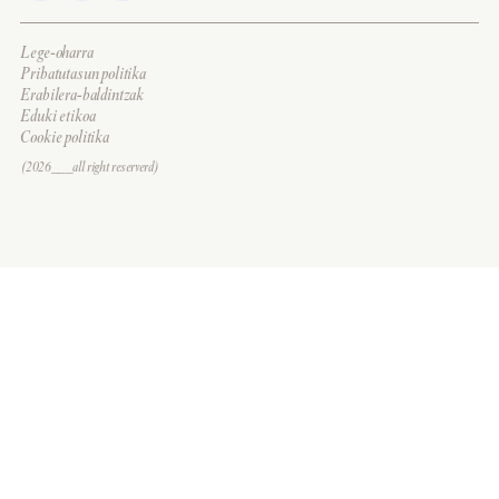
Lege-oharra
Pribatutasun politika
Erabilera-baldintzak
Eduki etikoa
Cookie politika
(2026___all right reserverd)