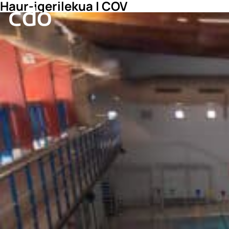
Haur-igerilekua | COV