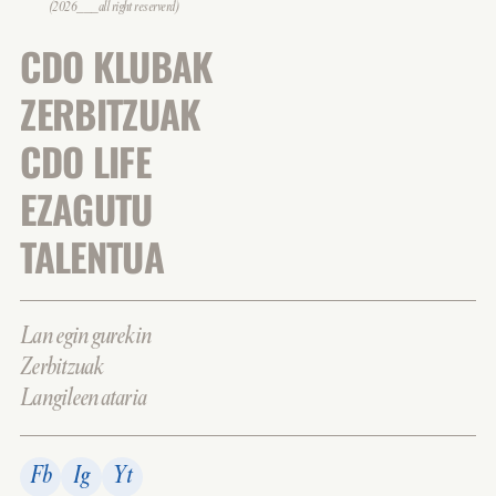
(2026___all right reserverd)
CDO KLUBAK
ZERBITZUAK
CDO LIFE
EZAGUTU
TALENTUA
Lan egin gurekin
Zerbitzuak
Langileen ataria
Fb
Ig
Yt