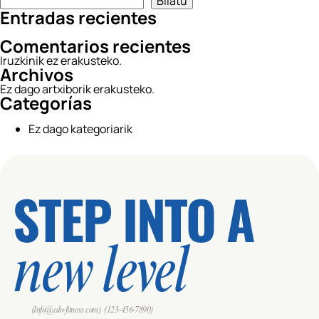
Bilatu
Entradas recientes
Comentarios recientes
Iruzkinik ez erakusteko.
Archivos
Ez dago artxiborik erakusteko.
Categorías
Ez dago kategoriarik
STEP INTO A
new level
(Info@cdo-fitness.com)
(123-456-7890)