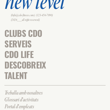
new level
(Info@cdo-fitness.com)
(123-456-7890)
(2026___all right reserverd)
CLUBS CDO
SERVEIS
CDO LIFE
DESCOBREIX
TALENT
Treballa amb nosaltres
Glossari d'activitats
Portal d'empleats