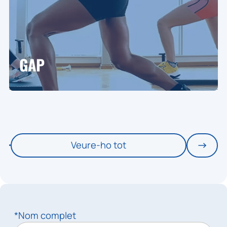
GAP
Veure-ho tot
*Nom complet