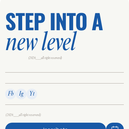
STEP INTO A
new level
(2026___all right reserverd)
Fb
Ig
Yt
(2026___all right reserverd)