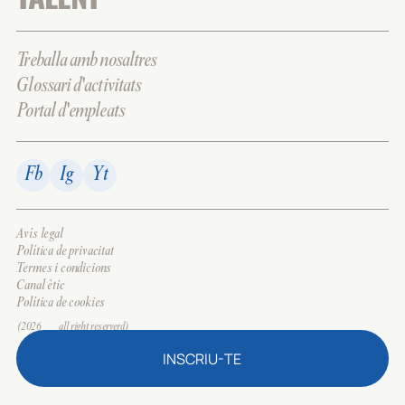
Treballa amb nosaltres
Glossari d'activitats
Portal d'empleats
Fb
Ig
Yt
Avís legal
Política de privacitat
Termes i condicions
Canal ètic
Política de cookies
(2026___all right reserverd)
INSCRIU-TE