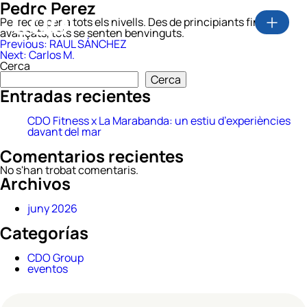
Pedro Perez
Perfecte per a tots els nivells. Des de principiants fins a
avançats, tots se senten benvinguts.
Navegació
Previous:
RAUL SÁNCHEZ
Next:
Carlos M.
d'entrades
Cerca
Cerca
Entradas recientes
CDO Fitness x La Marabanda: un estiu d’experiències
davant del mar
Comentarios recientes
No s'han trobat comentaris.
Archivos
juny 2026
Categorías
CDO Group
eventos