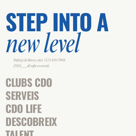
STEP INTO A
new level
(Info@cdo-fitness.com)
(123-456-7890)
(2026___all right reserverd)
CLUBS CDO
SERVEIS
CDO LIFE
DESCOBREIX
TALENT