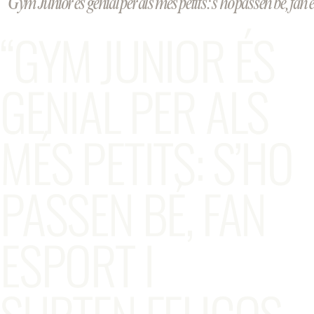
“Gym Junior és genial per als més petits: s’ho passen bé, fan es
“GYM JUNIOR ÉS
GENIAL PER ALS
MÉS PETITS: S’HO
PASSEN BÉ, FAN
ESPORT I