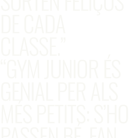
SURTEN FELIÇOS
DE CADA
CLASSE.”
“GYM JUNIOR ÉS
GENIAL PER ALS
MÉS PETITS: S’HO
PASSEN BÉ, FAN