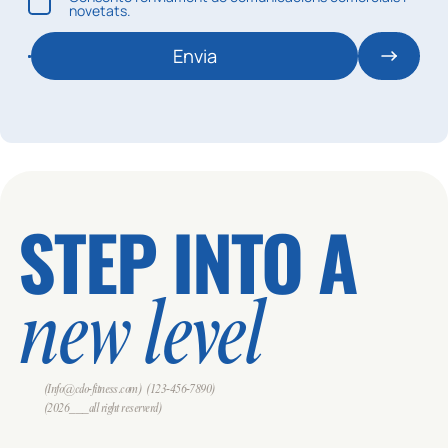
novetats.
Envia
STEP INTO A
new level
(Info@cdo-fitness.com)
(123-456-7890)
(2026___all right reserverd)