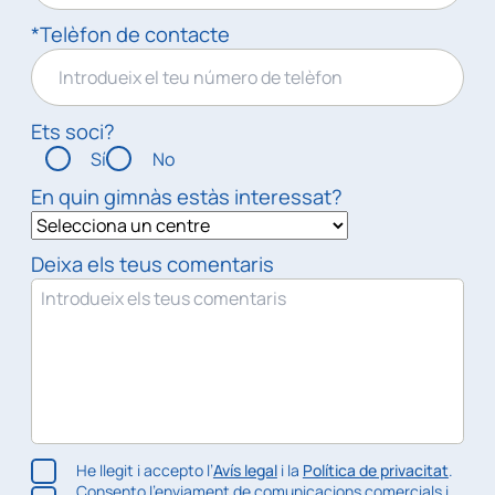
*Telèfon de contacte
Ets soci?
Sí
No
En quin gimnàs estàs interessat?
Deixa els teus comentaris
He llegit i accepto l’
Avís legal
i la
Política de privacitat
.
Consento l’enviament de comunicacions comercials i