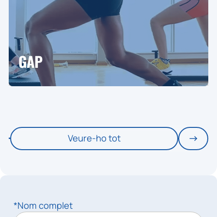
GAP
Veure-ho tot
*Nom complet