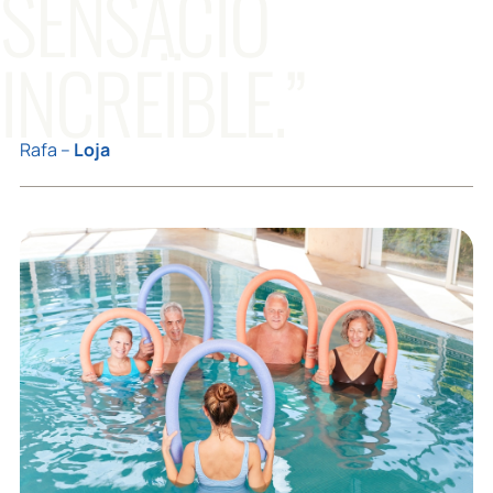
SENSACIÓ
INCREÏBLE.”
Rafa –
Loja