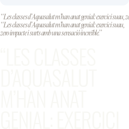
“Les classes d’Aquasalut m’han anat genial: exercici suau, ze
“Les classes d’Aquasalut m’han anat genial: exercici suau,
zero impacte i surts amb una sensació increïble.”
“LES CLASSES
D’AQUASALUT
M’HAN ANAT
GENIAL: EXERCICI