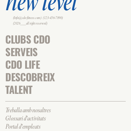
new level
(Info@cdo-fitness.com)
(123-456-7890)
(2026___all right reserverd)
CLUBS CDO
SERVEIS
CDO LIFE
DESCOBREIX
TALENT
Treballa amb nosaltres
Glossari d'activitats
Portal d'empleats