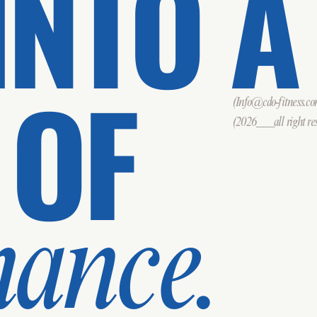
INTO A
 OF
(Info@cdo-fitness.c
(2026___all right res
mance.