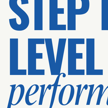
STEP 
LEVEL
perfor