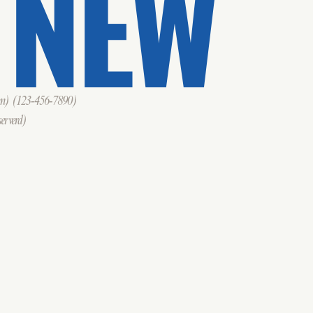
 NEW
om)
(123-456-7890)
erverd)