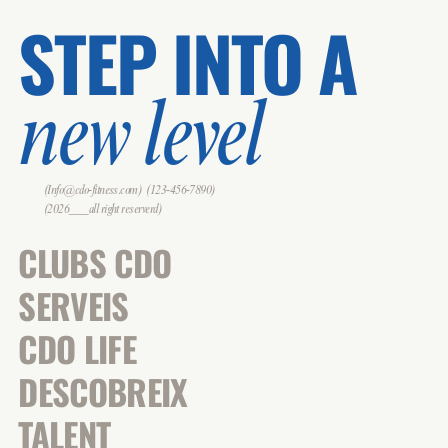
STEP INTO A
new level
(Info@cdo-fitness.com)
(123-456-7890)
(2026___all right reserverd)
CLUBS CDO
SERVEIS
CDO LIFE
DESCOBREIX
TALENT