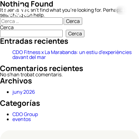
Nothing Found
It seems we can’t find what you’re looking for. Perhaps
searching can help.
Cerca:
Cerca
Cerca
Entradas recientes
CDO Fitness x La Marabanda: un estiu d’experiències
davant del mar
Comentarios recientes
No s'han trobat comentaris.
Archivos
juny 2026
Categorías
CDO Group
eventos